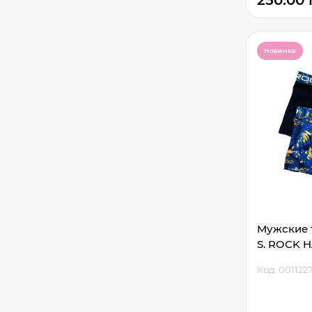
250.00 
Новинка
Мужские т
S. ROCK H
Код: 001122