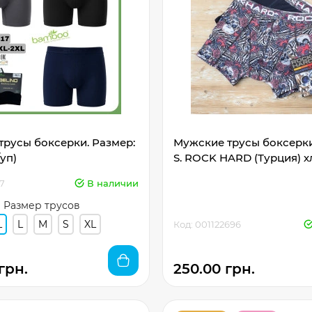
русы боксерки. Размер:
Мужские трусы боксерки
/уп)
S. ROCK HARD (Турция) 
7
В наличии
Размер трусов
L
L
M
S
XL
Код: 001122696
грн.
250.00 грн.