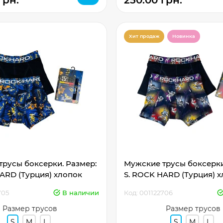
грн.
250.00 грн.
Хит продаж
Новинка
русы боксерки. Размер:
Мужские трусы боксерки
ARD (Турция) хлопок
S. ROCK HARD (Турция) 
705
В наличии
Код: 001122706
Размер трусов
Размер трусов
S
M
L
S
M
L