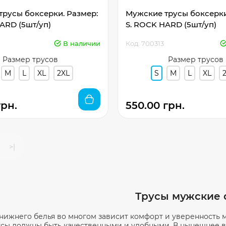
русы боксерки. Размер:
Мужские трусы боксерки
S. ROCK HARD (5шт/уп)
S. ROCK HARD (5шт/уп)
В наличии
Код: 700313
Размер трусов
Размер трусов
M
L
XL
2XL
S
M
L
XL
грн.
550.00 грн.
>|
Трусы мужские 
 нижнего белья во многом зависит комфорт и уверенность 
сы должны быть качественными и удобными. В нынешнее 