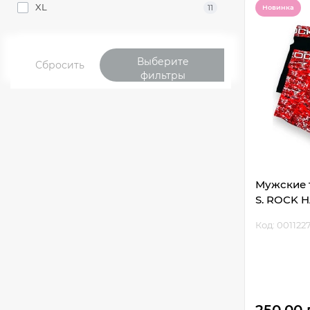
XL
11
Новинка
Выберите
Сбросить
фильтры
Мужские т
S. ROCK H
Код: 001122