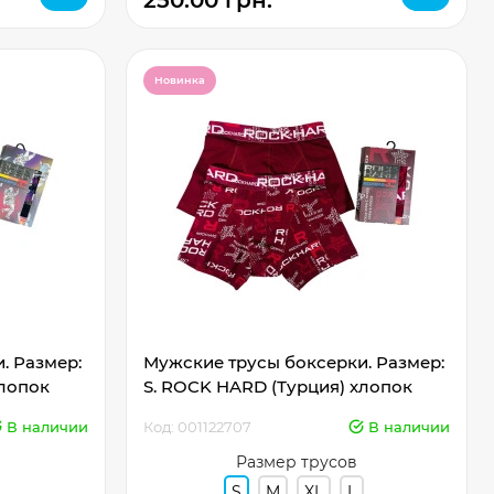
250.00 грн.
Новинка
. Размер:
Мужские трусы боксерки. Размер:
хлопок
S. ROCK HARD (Турция) хлопок
В наличии
Код: 001122707
В наличии
Размер трусов
S
M
XL
L