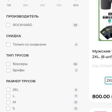
118
289
459
630
800
ПРОИЗВОДИТЕЛЬ
ROCKHARD
58
СКИДКА
Только со cкидками
4
Мужские т
ТИП ТРУСОВ
2XL. (6 шт
Боксеры
56
Код: 000ex1
Брифы
2
2X
РАЗМЕР ТРУСОВ
2XL
6
800.00 
L
11
M
15
S
15