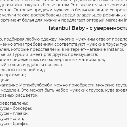
дпочитают закупать белье оптом. Это значительно экономит
чество. Оптовые продажи мужского белья наладили соврем
х услуги также востребованы среди владельцев розничных 
ортимент белья для мужчин предлагает оптовый магазин Ins
Istanbul Baby - с увереннос
то, подбирая любую одежду, многие мужчины отдают предпо
менно этим требованиям соответствуют мужские трусы ту
лей, которые представлены в интернет-магазине Instanbul 
ье из Турции имеет ряд других преимуществ:
ание современных гипоаллергенных материалов;
ный пошив и удобная посадка;
ельный внешний вид;
ссортимент;
цена.
магазине Истанбулбейби можно приобрести мужские трусы
 моделей. Это может быть набор мужских трусов, куда вход
 разных расцветок.
представлены:
русы - боксеры;
усы - плавки;
усы - слип;
русы - брифы.