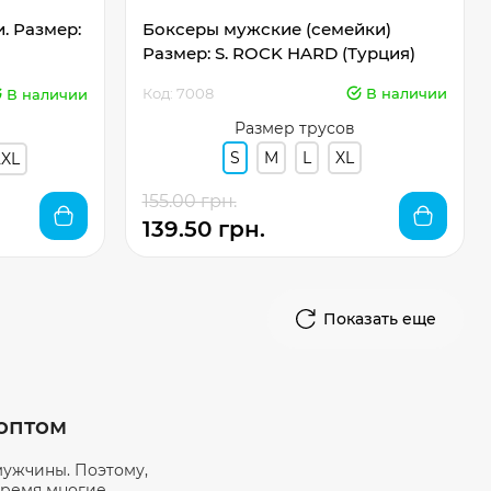
. Размер:
Боксеры мужские (семейки)
Размер: S. ROCK HARD (Турция)
Код: 7008
В наличии
В наличии
Размер трусов
S
M
L
XL
2XL
155.00 грн.
139.50 грн.
Показать еще
оптом
мужчины. Поэтому,
время многие