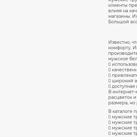
клиенты пре
влияя на ка
магазины. И
Большой асс
Известно, ч
комфорту. И
производите
мужское бел
 использов
 качествен
 привлекат
 широкий а
 доступная 
В интернет-
расцветок и
размера, но
В каталоге 
 мужские т
 мужские тр
 мужские тр
 мужские т