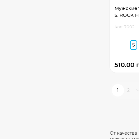
Мужские т
Код: 7002
S
510.00 
1
2
>
От качества
мужские тру