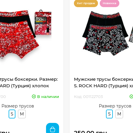
Хит продаж
Новинка
русы боксерки. Размер:
Мужские трусы боксерки
ARD (Турция) хлопок
S. ROCK HARD (Турция) 
700
В наличии
Код: 001122703
Размер трусов
Размер трусов
S
M
S
M