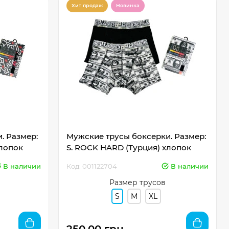
Хит продаж
Новинка
. Размер:
Мужские трусы боксерки. Размер:
хлопок
S. ROCK HARD (Турция) хлопок
В наличии
Код: 001122704
В наличии
Размер трусов
S
M
XL