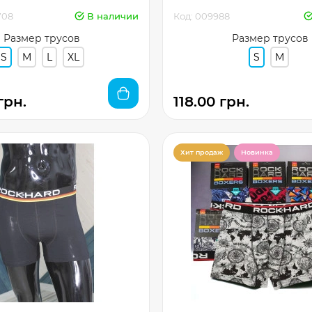
708
В наличии
Код: 009988
Размер трусов
Размер трусов
S
M
L
XL
S
M
грн.
118.00 грн.
Хит продаж
Новинка