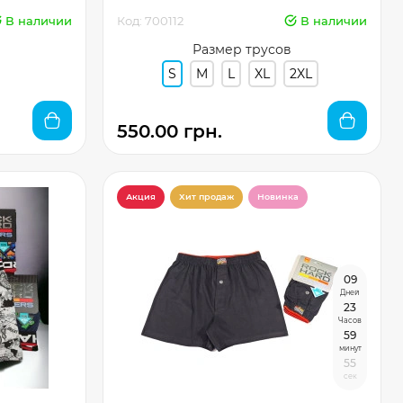
В наличии
Код: 700112
В наличии
Размер трусов
S
M
L
XL
2XL
550.00 грн.
Акция
Хит продаж
Новинка
0
9
Дней
2
3
Часов
5
9
минут
5
4
сек