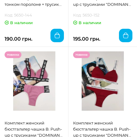
тонком поролоне + трусики
up с трусиками "DOMINANT"
"DOMINANT"размер 70
размер 70 (XS/S)
Код: 5650-144
Код: 5650-152
В наличии
В наличии
190.00 грн.
195.00 грн.
Новинка
Новинка
Комплект женский
Комплект женский
бюстгальтер чашка B. Push-
бюстгальтер чашка B. Push-
up с трусиками "DOMINANT"
up с трусиками "DOMINANT"