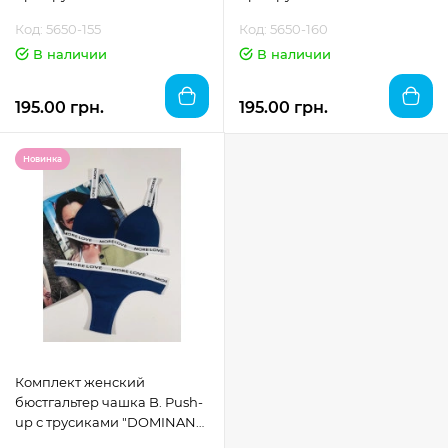
размер 70 (XS/S)
размер 70 (XS/S)
Код: 5650-155
Код: 5650-160
В наличии
В наличии
195.00 грн.
195.00 грн.
Новинка
Комплект женский
бюстгальтер чашка B. Push-
up с трусиками "DOMINANT"
размер 70 (XS/S)