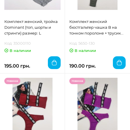
Комплект женский, тройка
Комплект женский
Dominant (топ, шорты и
бюстгальтер чашка B на
стринги) размер: L
тонком поролоне + трусики
"DOMINANT"размер 70
Код: 35000110
Код: 5650-130
В наличии
В наличии
195.00 грн.
190.00 грн.
Новинка
Новинка