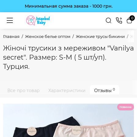
Минимальная сумма заказа - 1000 грн.
0
Главная
Женское белье оптом
Женские трусы бикини
Жін
Жіночі трусики з мереживом "Vanilya
secret". Размер: S-M ( 5 шт/уп).
Турция.
0
Все про товар
Характеристики
Отзывы
Новинка