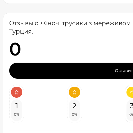
Отзывы о Жіночі трусики з мереживом "Va
Турция.
0
Оставит
1
2
0%
0%
0