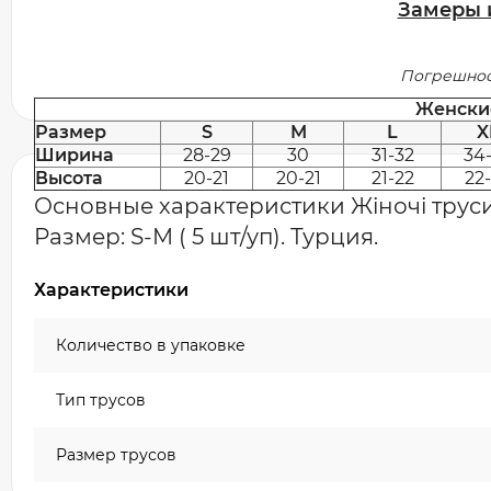
Замеры 
Погрешност
Женски
Размер
S
M
L
X
Ширина
28-29
30
31-32
34
Высота
20-21
20-21
21-22
22
Основные характеристики Жіночі трусик
Размер: S-M ( 5 шт/уп). Турция.
Характеристики
Количество в упаковке
Тип трусов
Размер трусов