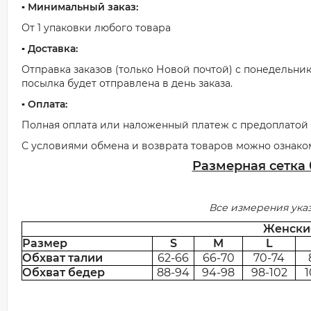
▪️ Минимальный заказ:
От 1 упаковки любого товара
▪️ Доставка:
Отправка заказов (только Новой почтой) с понедельник
посылка будет отправлена в день заказа.
▪️ Оплата:
Полная оплата или наложенный платеж с предоплатой о
С условиями обмена и возврата товаров можно ознако
Размерная сетка
Все измерения ука
Женск
Размер
S
M
L
Обхват талии
62-66
66-70
70-74
Обхват бедер
88-94
94-98
98-102
1