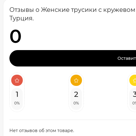
Отзывы о Женские трусики с кружевом "Va
Турция.
0
Оставит
1
2
0%
0%
0
Нет отзывов об этом товаре.