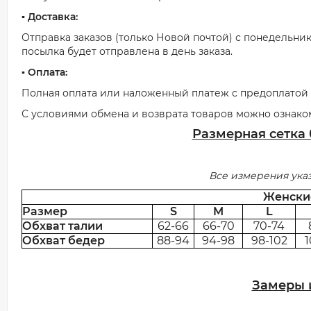
▪️ Доставка:
Отправка заказов (только Новой почтой) с понедельник
посылка будет отправлена в день заказа.
▪️ Оплата:
Полная оплата или наложенный платеж с предоплатой о
С условиями обмена и возврата товаров можно ознако
Размерная сетка
Все измерения ука
Женск
Размер
S
M
L
Обхват талии
62-66
66-70
70-74
Обхват бедер
88-94
94-98
98-102
1
Замеры 