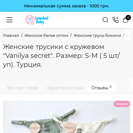
Минимальная сумма заказа - 1000 грн.
0
Главная
Женское белье оптом
Женские трусы бикини
Жен
Женские трусики с кружевом
"Vanilya secret". Размер: S-M ( 5 шт/
уп). Турция.
0
Все про товар
Характеристики
Отзывы
Новинка