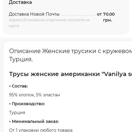
Доставка
Доставка Новой Почты
от
70.00
грн.
Адреса ближайших отделений смотрите на
карте
Описание Женские трусики с кружевом "Va
Турция.
Трусы женские американки "Vanilya se
▪️ Состав:
95% хлопок, 5% эластан
▪️ Производство:
Турция
▪️ Минимальный заказ:
От 1 упаковки любого товара