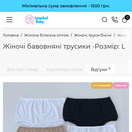
Мінімальна сума замовлення - 1500 грн.
0
Головна
Жіноча білизна оптом
Жіночі труси бікіні
Жіночі 
Жіночі бавовняні трусики -Розмір: L
0
Все про товар
Характеристики
Відгуки
Хіт продажів
Новинка