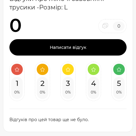
трусики -Розмір: L
0
0
Написати відгук
1
2
3
4
5
0%
0%
0%
0%
0%
Відгуків про цей товар ще не було.