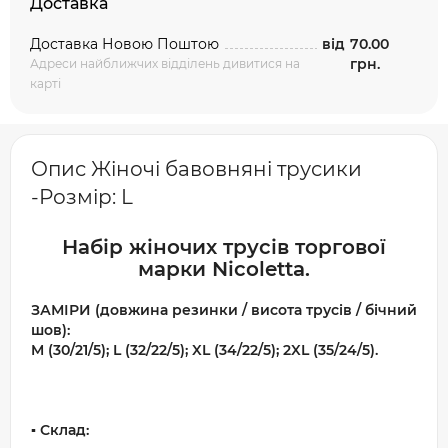
Доставка
Доставка Новою Поштою
від
70.00
грн.
Адреси найближчих відділень дивитися на
карті
Опис Жіночі бавовняні трусики
-Розмір: L
Набір жіночих трусів торгової
марки Nicoletta.
ЗАМІРИ (довжина резинки / висота трусів / бічний
шов):
M (30/21/5); L (32/22/5); XL (34/22/5); 2XL (35/24/5).
▪️ Склад: