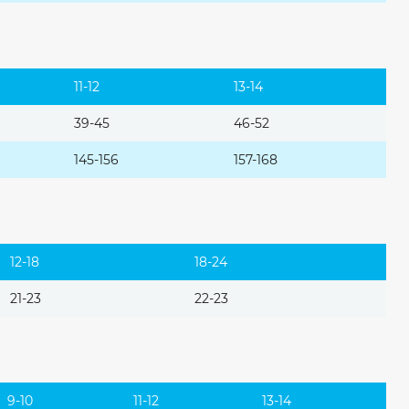
11-12
13-14
39-45
46-52
145-156
157-168
12-18
18-24
21-23
22-23
9-10
11-12
13-14