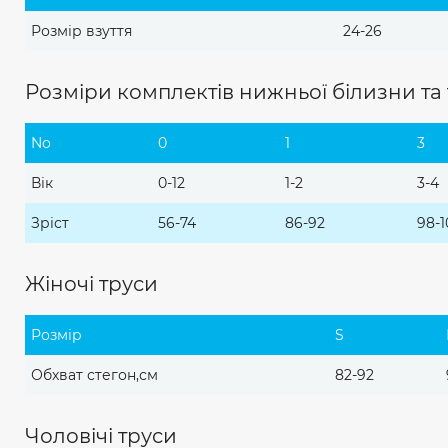
Розмір взуття
24-26
Розміри комплектів нижньої білизни та 
No
0
1
3
Вік
0-12
1-2
3-4
Зріст
56-74
86-92
98-1
Жіночі труси
Розмір
S
Обхват стегон,см
82-92
Чоловічі труси