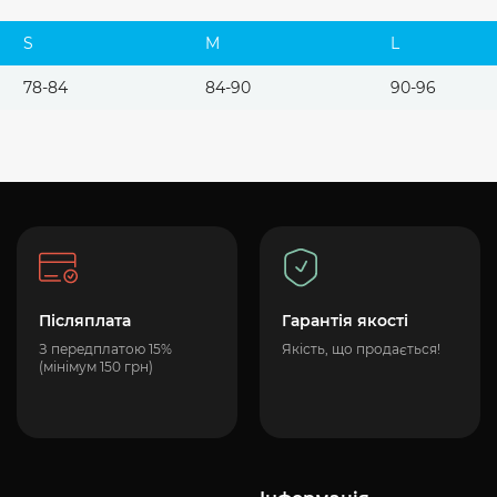
S
M
L
78-84
84-90
90-96
Післяплата
Гарантія якості
З передплатою 15%
Якість, що продається!
(мінімум 150 грн)