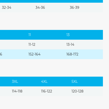
32-34
34-36
36-39
11
13
11-12
13-14
46
152-164
168-172
3XL
4XL
5XL
114-118
116-122
120-128