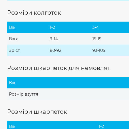
Розміри колготок
Вік
1-2
3-4
Вага
9-14
15-19
Зріст
80-92
93-105
Розміри шкарпеток для немовлят
Вік
Розмір взуття
Розміри шкарпеток
Вік
1-2