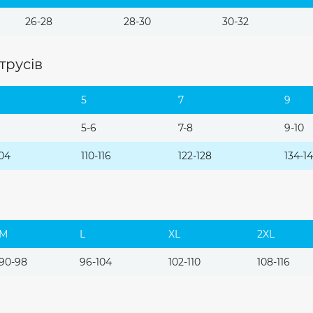
26-28
28-30
30-32
трусів
5
7
9
5-6
7-8
9-10
04
110-116
122-128
134-1
М
L
XL
2XL
90-98
96-104
102-110
108-116