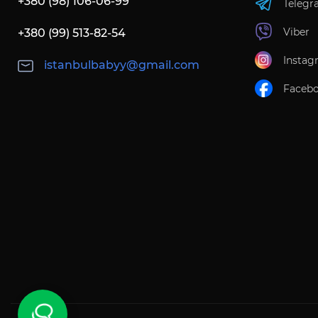
+380 (98) 106-06-99
Telegr
Viber
+380 (99) 513-82-54
Instag
istanbulbabyy@gmail.com
Faceb