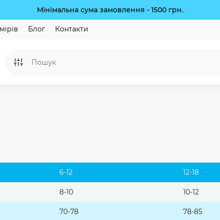
Мінімальна сума замовлення - 1500 грн.
мірів
Блог
Контакти
6-12
12-18
8-10
10-12
70-78
78-85