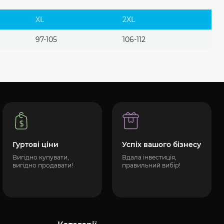
XL
2XL
97-105
106-112
Гуртові ціни
Успіх вашого бізнесу
Вигідно купувати,
Вдала інвестиція,
вигідно продавати!
правильний вибір!