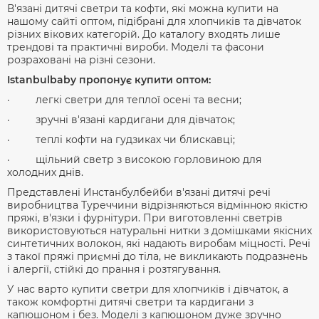
В'язані дитячі светри та кофти, які можна купити на
нашому сайті оптом, підібрані для хлопчиків та дівчаток
різних вікових категорій. До каталогу входять лише
трендові та практичні вироби. Моделі та фасони
розраховані на різні сезони.
Istanbulbaby пропонує купити оптом:
· легкі светри для теплої осені та весни;
· зручні в'язані кардигани для дівчаток;
· теплі кофти на гудзиках чи блискавці;
· щільний светр з високою горловиною для
холодних днів.
Представлені Инстанбулбейби в'язані дитячі речі
виробництва Туреччини відрізняються відмінною якістю
пряжі, в'язки і фурнітури. При виготовленні светрів
використовуються натуральні нитки з домішками якісних
синтетичних волокон, які надають виробам міцності. Речі
з такої пряжі приємні до тіла, не викликають подразнень
і алергії, стійкі до прання і розтягування.
У нас варто купити светри для хлопчиків і дівчаток, а
також комфортні дитячі светри та кардигани з
капюшоном і без. Моделі з капюшоном дуже зручно