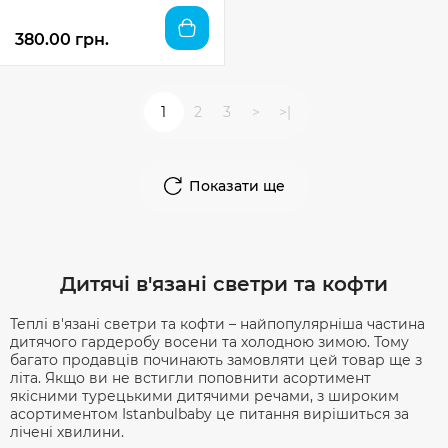
380.00 грн.
1
2
3
>
>|
Показати ще
Дитячі в'язані светри та кофти
Теплі в'язані светри та кофти – найпопулярніша частина
дитячого гардеробу восени та холодною зимою. Тому
багато продавців починають замовляти цей товар ще з
літа. Якщо ви не встигли поповнити асортимент
якісними турецькими дитячими речами, з широким
асортиментом Istanbulbaby це питання вирішиться за
лічені хвилини.