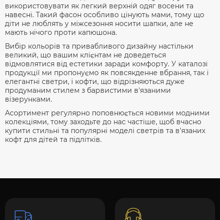
використовувати як легкий верхній одяг восени та
навесні. Такий фасон особливо цінують мами, тому що
діти не люблять у міжсезоння носити шапки, але не
мають нічого проти капюшона.
Вибір кольорів та привабливого дизайну настільки
великий, що вашим клієнтам не доведеться
відмовлятися від естетики заради комфорту. У каталозі
продукції ми пропонуємо як повсякденне вбрання, так і
елегантні светри, і кофти, що відрізняються дуже
продуманим стилем з барвистими в'язаними
візерунками.
Асортимент регулярно поповнюється новими модними
колекціями, тому заходьте до нас частіше, щоб вчасно
купити стильні та популярні моделі светрів та в'язаних
кофт для дітей та підлітків.