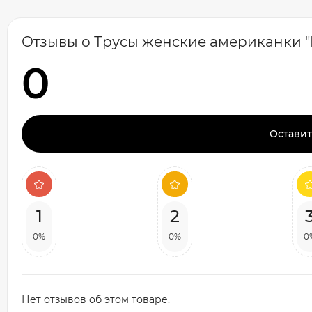
Отзывы о Трусы женские американки "Dom
0
Оставит
1
2
0%
0%
0
Нет отзывов об этом товаре.