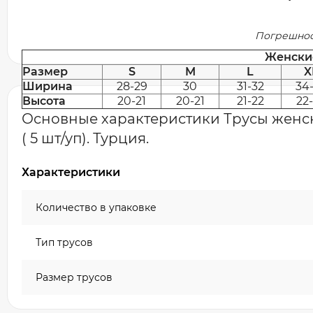
Погрешност
Женски
Размер
S
M
L
X
Ширина
28-29
30
31-32
34
Высота
20-21
20-21
21-22
22
Основные характеристики Трусы женск
( 5 шт/уп). Турция.
Характеристики
Количество в упаковке
Тип трусов
Размер трусов