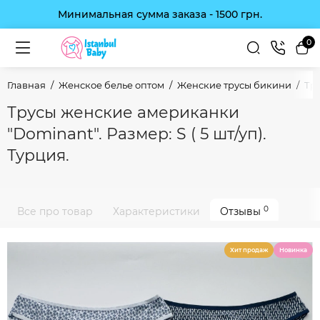
Минимальная сумма заказа - 1500 грн.
0
Главная
Женское белье оптом
Женские трусы бикини
Тру
Трусы женские американки
"Dominant". Размер: S ( 5 шт/уп).
Турция.
0
Все про товар
Характеристики
Отзывы
Хит продаж
Новинка