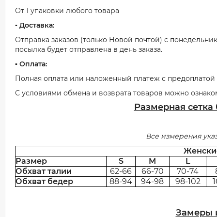
От 1 упаковки любого товара
▪️ Доставка:
Отправка заказов (только Новой почтой) с понедельник
посылка будет отправлена в день заказа.
▪️ Оплата:
Полная оплата или наложенный платеж с предоплатой о
С условиями обмена и возврата товаров можно ознако
Размерная сетка
Все измерения ука
Женск
Размер
S
M
L
Обхват талии
62-66
66-70
70-74
Обхват бедер
88-94
94-98
98-102
1
Замеры 