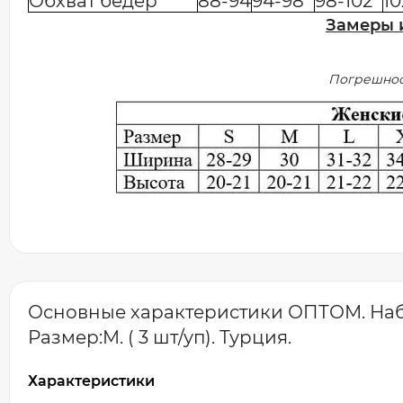
Обхват бедер
88-94
94-98
98-102
10
Замеры 
Погрешност
Основные характеристики ОПТОМ. Наб
Размер:M. ( 3 шт/уп). Турция.
Характеристики