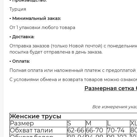
▪️ Производство:
Турция
▪️ Минимальный заказ:
От 1 упаковки любого товара
▪️ Доставка:
Отправка заказов (только Новой почтой) с понедельник
посылка будет отправлена в день заказа.
▪️ Оплата:
Полная оплата или наложенный платеж с предоплатой о
С условиями обмена и возврата товаров можно ознако
Размерная сетка
Все измерения ука
Женские трусы
Размер
S
M
L
X
Обхват талии
62-66
66-70
70-74
8