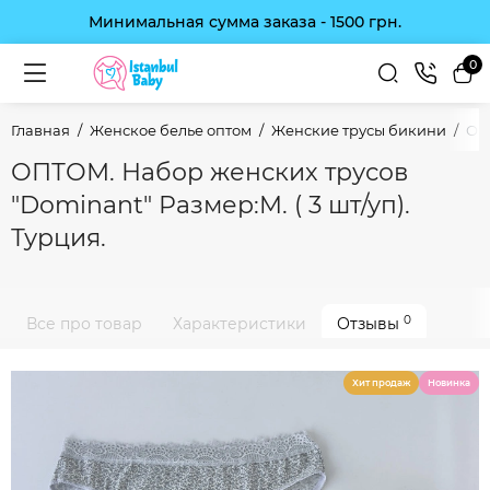
Минимальная сумма заказа - 1500 грн.
0
Главная
Женское белье оптом
Женские трусы бикини
ОПТ
ОПТОМ. Набор женских трусов
"Dominant" Размер:M. ( 3 шт/уп).
Турция.
0
Все про товар
Характеристики
Отзывы
Хит продаж
Новинка