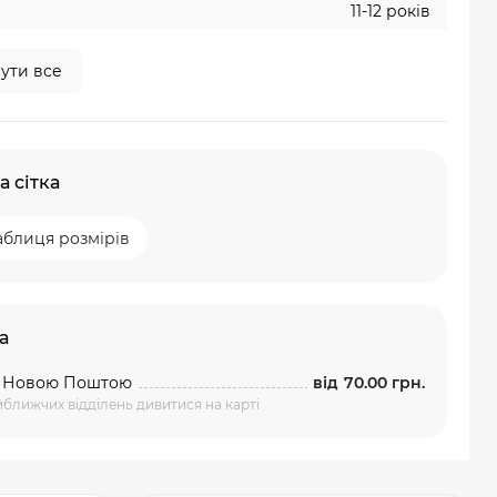
11-12 років
ути все
а сітка
аблиця розмірів
а
а Новою Поштою
від
70.00 грн.
ближчих відділень дивитися на карті