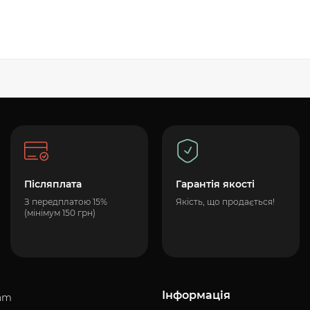
Післяплата
Гарантія якості
З передплатою 15%
Якість, що продається!
(мінімум 150 грн)
Інформація
am