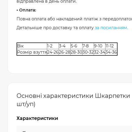
відправлена в день оплати.
▪️ Оплата:
Повна оплата або накладений платіж з передоплато
Детальніше про доставку та оплату
за посиланням.
Вік
1-2
3-4
5-6
7-8
9-10
11-12
Розмір взуття
24-26
26-28
28-30
30-32
32-34
34-36
Основні характеристики Шкарпетки ба
шт/уп)
Характеристики