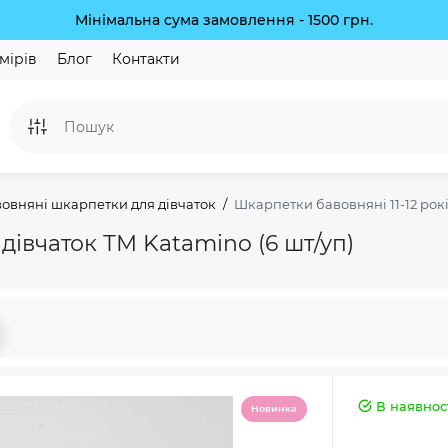
Мінімальна сума замовлення - 1500 грн.
мірів
Блог
Контакти
овняні шкарпетки для дівчаток
Шкарпетки бавовняні 11-12 рокі
 дівчаток ТМ Katamino (6 шт/уп)
В наявнос
Новинка