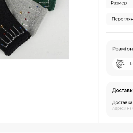
Размер -
Переглян
Розмірн
Т
Доставк
Доставк
Адреси най