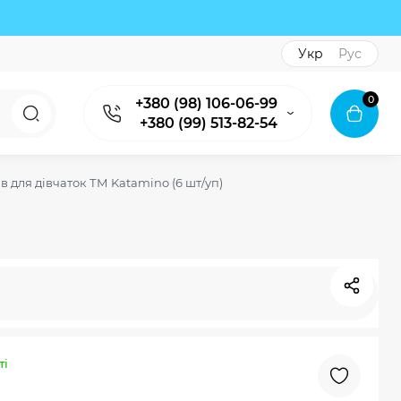
Укр
Рус
0
+380 (98) 106-06-99
+380 (99) 513-82-54
в для дівчаток ТМ Katamino (6 шт/уп)
ті