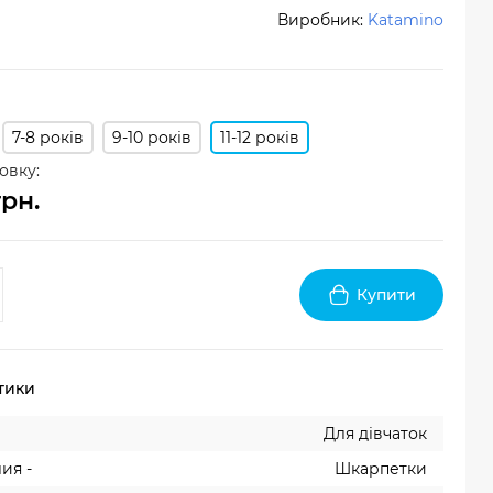
Виробник:
Katamino
7-8 років
9-10 років
11-12 років
овку:
грн.
Купити
тики
Для дівчаток
ия -
Шкарпетки