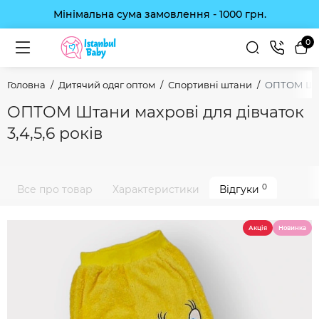
Мінімальна сума замовлення - 1000 грн.
0
Головна
Дитячий одяг оптом
Спортивні штани
ОПТОМ Штан
ОПТОМ Штани махрові для дівчаток
3,4,5,6 років
0
Все про товар
Характеристики
Відгуки
Акція
Новинка