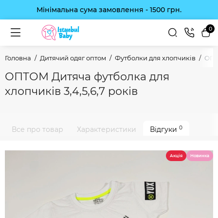
Мінімальна сума замовлення - 1500 грн.
0
Головна
Дитячий одяг оптом
Футболки для хлопчиків
ОПТ
ОПТОМ Дитяча футболка для
хлопчиків 3,4,5,6,7 років
0
Все про товар
Характеристики
Відгуки
Акція
Новинка