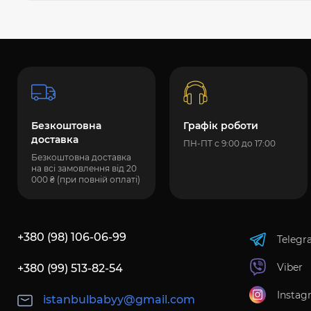
Безкоштовна
Графік роботи
доставка
ПН-ПТ с 9:00 до 17:00
Безкоштовна доставка
на всі замовлення від 20
000 ₴ (при повній оплаті)
+380 (98) 106-06-99
Telegr
Viber
+380 (99) 513-82-54
Instag
istanbulbabyy@gmail.com