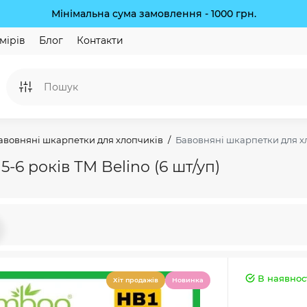
Мінімальна сума замовлення - 1000 грн.
мірів
Блог
Контакти
авовняні шкарпетки для хлопчиків
Бавовняні шкарпетки для хло
-6 років ТМ Belino (6 шт/уп)
В наявнос
Хіт продажів
Новинка