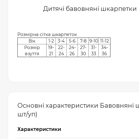
Дитячі бавовняні шкарпетки
Розмірна сітка шкарпеток
Вік
1-2
3-4
5-6
7-8
9-10
11-12
Розмір
19-
22-
24-
27-
31-
34-
взуття
21
24
26
30
33
36
Основні характеристики Бавовняні шк
шт/уп)
Характеристики