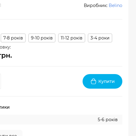
1
Виробник:
Belino
7-8 років
9-10 років
11-12 років
3-4 роки
овку:
грн.
Купити
тики
5-6 років