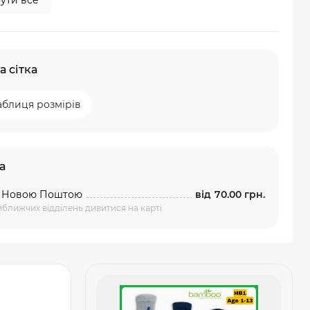
ути все
а сітка
аблиця розмірів
а
а Новою Поштою
від
70.00 грн.
ближчих відділень дивитися на карті