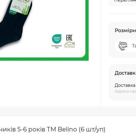
Переглян
Розмірн
Т
Доставк
Доставк
Адреси най
ів 5-6 років ТМ Belino (6 шт/уп)