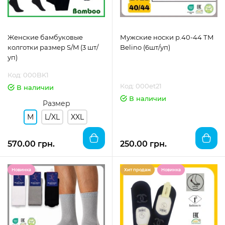
Женские бамбуковые
Мужские носки р.40-44 ТМ
колготки размер S/M (3 шт/
Belino (6шт/уп)
уп)
Код: 000BK1
Код: 000et21
В наличии
В наличии
Размер
M
L/XL
XXL
570.00 грн.
250.00 грн.
Новинка
Хит продаж
Новинка