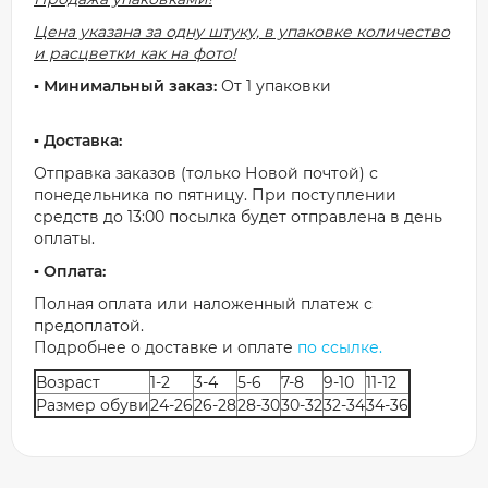
Цена указана за одну штуку, в упаковке количество
и расцветки как на фото!
▪️ Минимальный заказ:
От 1 упаковки
▪️ Доставка:
Отправка заказов (только Новой почтой) с
понедельника по пятницу. При поступлении
средств до 13:00 посылка будет отправлена в день
оплаты.
▪️ Оплата:
Полная оплата или наложенный платеж с
предоплатой.
Подробнее о доставке и оплате
по ссылке.
Возраст
1-2
3-4
5-6
7-8
9-10
11-12
Размер обуви
24-26
26-28
28-30
30-32
32-34
34-36