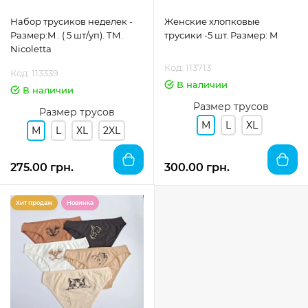
Набор трусиков неделек -
Женские хлопковые
Размер:M . ( 5 шт/уп). ТМ.
трусики -5 шт. Размер: M
Nicoletta
Код: 113713
Код: 113339
В наличии
В наличии
Размер трусов
Размер трусов
M
L
XL
M
L
XL
2XL
275.00 грн.
300.00 грн.
Хит продаж
Новинка