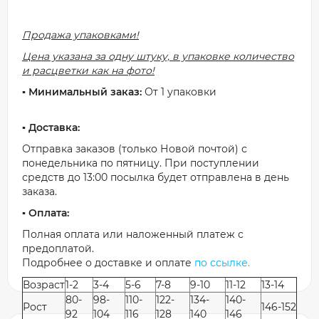
Продажа упаковками!
Цена указана за одну штуку, в упаковке количество
и расцветки как на фото!
▪️ Минимальный заказ:
От 1 упаковки
▪️ Доставка:
Отправка заказов (только Новой почтой) с
понедельника по пятницу. При поступлении
средств до 13:00 посылка будет отправлена в день
заказа.
▪️ Оплата:
Полная оплата или наложенный платеж с
предоплатой.
Подробнее о доставке и оплате
по ссылке.
Возраст
1-2
3-4
5-6
7-8
9-10
11-12
13-14
80-
98-
110-
122-
134-
140-
Рост
146-152
92
104
116
128
140
146