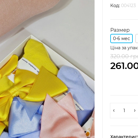
Код:
004123
Размер
0-6 мес
Ціна за упак
320.00 гр
261.0
Характерис