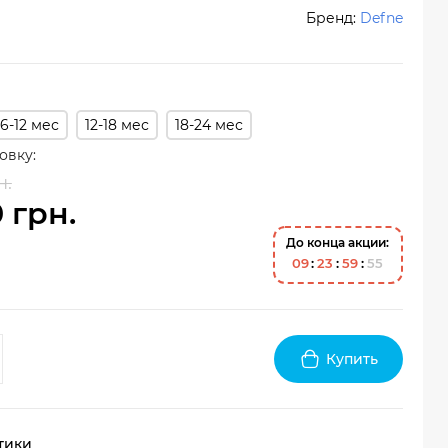
Бренд:
Defne
6-12 мес
12-18 мес
18-24 мес
овку:
н.
0 грн.
До конца акции:
0
9
2
3
5
9
5
4
Купить
тики