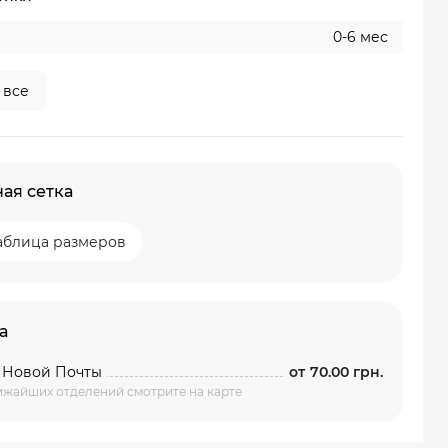
0-6 мес
 все
ая сетка
аблица размеров
а
 Новой Почты
от
70.00 грн.
ижайших отделений смотрите на карте