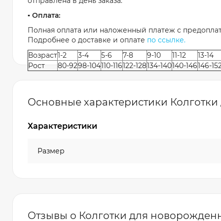
отправлена в день заказа.
▪️ Оплата:
Полная оплата или наложенный платеж с предоплат
Подробнее о доставке и оплате
по ссылке.
Возраст
1-2
3-4
5-6
7-8
9-10
11-12
13-14
Рост
80-92
98-104
110-116
122-128
134-140
140-146
146-15
Основные характеристики Колготки 
Характеристики
Размер
Отзывы о Колготки для новорожденны