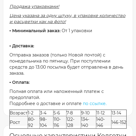
Продажа упаковками!
Цена указана за одну штуку, в упаковке количество
и расцветки как на фото!
▪️ Минимальный заказ:
От 1 упаковки
▪️ Доставка:
Отправка заказов (только Новой почтой) с
понедельника по пятницу. При поступлении
средств до 13:00 посылка будет отправлена в день
заказа.
▪️ Оплата:
Полная оплата или наложенный платеж с
предоплатой.
Подробнее о доставке и оплате
по ссылке.
Возраст
1-2
3-4
5-6
7-8
9-10
11-12
13-14
80-
98-
110-
122-
134-
140-
Рост
146-152
92
104
116
128
140
146
Основные характеристики Колготки