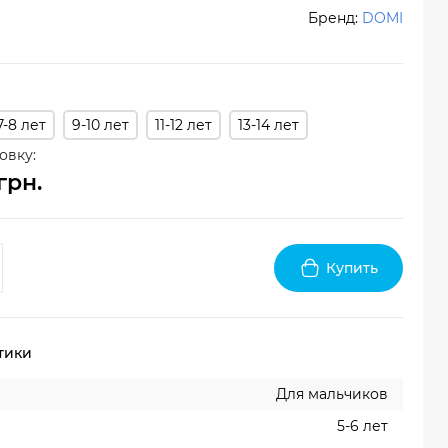
Бренд:
DOMI
7-8 лет
9-10 лет
11-12 лет
13-14 лет
овку:
грн.
Купить
тики
Для мальчиков
5-6 лет