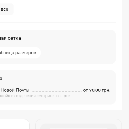
 все
ая сетка
аблица размеров
а
 Новой Почты
от
70.00 грн.
ижайших отделений смотрите на карте